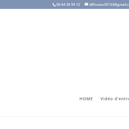
06 64 39 59 12
diffusion30133@gmail.
HOME
Vidéo d’entr