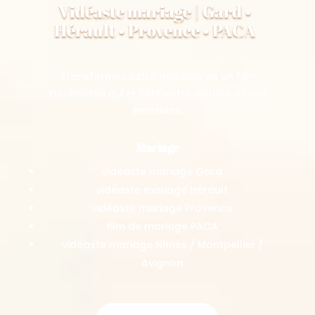
Vidéaste mariage | Gard •
Hérault • Provence • PACA
Transformez votre mariage en un film
inoubliable qui reflète votre histoire et vos
émotions.
Mariage
vidéaste mariage Gard
vidéaste mariage Hérault
vidéaste mariage Provence
film de mariage PACA
vidéaste mariage Nîmes / Montpellier /
Avignon