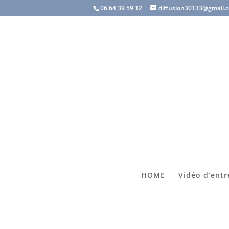
06 64 39 59 12
diffusion30133@gmail.
HOME
Vidéo d’entr