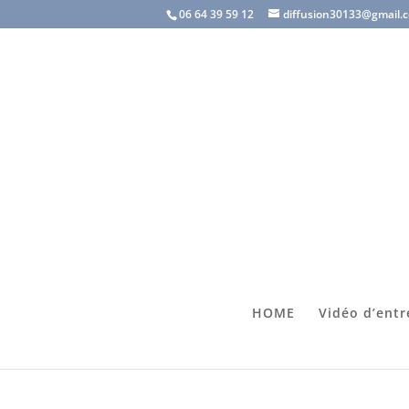
06 64 39 59 12
diffusion30133@gmail.
HOME
Vidéo d’entr